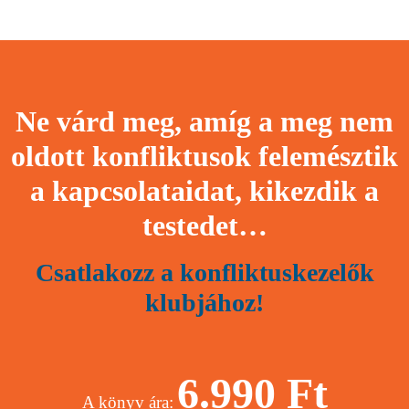
Ne várd meg, amíg a meg nem
oldott konfliktusok felemésztik
a kapcsolataidat, kikezdik a
testedet…
Csatlakozz a konfliktuskezelők
klubjához!
6.990 Ft
A könyv ára: