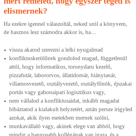
mert reméled, hogy egyszer téged is
elismernek?
Ha ezekre igennel válaszoltál, neked szól a könyvem,
de hasznos lesz számodra akkor is, ha…
vissza akarod szerezni a lelki nyugalmad
konfliktuskerülőnek gondolod magad, függetlenül
attól, hogy informatikus, toronydaru kezelő,
pizzafutár, labororvos, állatidomár, hiánytanár,
villamosvezető, osztályvezető, osztályfőnök, éjszakai
portás vagy gabonaipari logisztikus vagy,
nem vállalod a konfliktusaidat, inkább magadat
hibáztatod a kialakult helyzetért, aztán persze irigyled
azokat, akik ilyen esetekben mernek szólni,
munkavállaló vagy, akinek elege van abból, hogy
mindig a hangosabb kollégának van igaza, és a