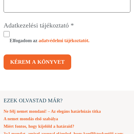
Adatkezelési tájékoztató *
Elfogadom az
adatvédelmi tájékoztatót.
EZEK OLVASTAD MÁR?
Ne félj nemet mondani! – Az elegáns határhúzás titka
A nemet mondás első szabálya
Miért fontos, hogy kijelöld a határaid?
3+1 mondat, amivel azonnal elárulod, hogy konfliktuskerülő vagy