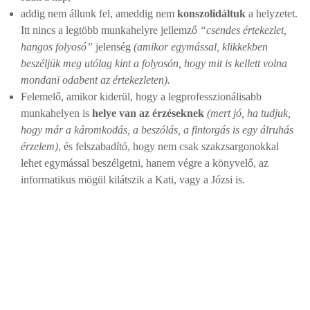
addig nem állunk fel, ameddig nem
konszolidáltuk
a helyzetet.
Itt nincs a legtöbb munkahelyre jellemző
“csendes értekezlet,
hangos folyosó”
jelenség
(amikor egymással, klikkekben
beszéljük meg utólag kint a folyosón, hogy mit is kellett volna
mondani odabent az értekezleten).
Felemelő, amikor kiderül, hogy a legprofesszionálisabb
munkahelyen is
helye van az érzéseknek
(mert jó, ha tudjuk,
hogy már a káromkodás, a beszólás, a fintorgás is egy álruhás
érzelem)
, és felszabadító, hogy nem csak szakzsargonokkal
lehet egymással beszélgetni, hanem végre a könyvelő, az
informatikus mögül kilátszik a Kati, vagy a Józsi is.