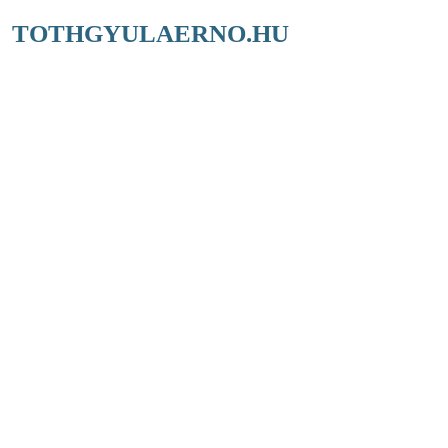
TOTHGYULAERNO.HU
A KÖR
Instant csapatépítő, azonnali
eredmények