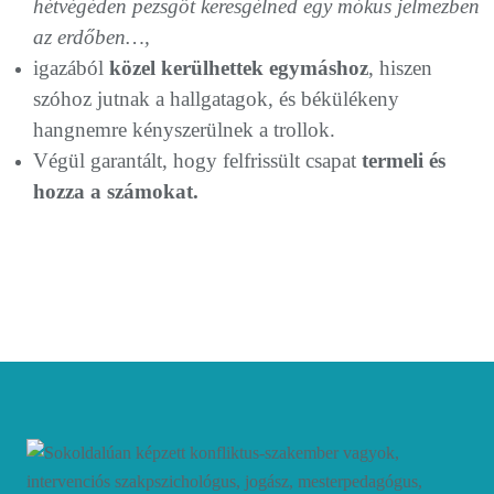
hétvégéden pezsgőt keresgélned egy mókus jelmezben
az erdőben…,
igazából
közel kerülhettek egymáshoz
, hiszen
szóhoz jutnak a hallgatagok, és békülékeny
hangnemre kényszerülnek a trollok.
Végül garantált, hogy felfrissült csapat
termeli és
hozza a számokat.