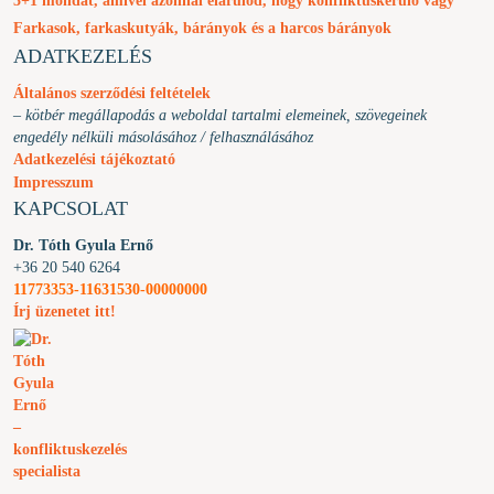
3+1 mondat, amivel azonnal elárulod, hogy konfliktuskerülő vagy
Farkasok, farkaskutyák, bárányok és a harcos bárányok
ADATKEZELÉS
Általános szerződési feltételek
– kötbér megállapodás a weboldal tartalmi elemeinek, szövegeinek
engedély nélküli másolásához / felhasználásához
Adatkezelési tájékoztató
Impresszum
KAPCSOLAT
Dr. Tóth Gyula Ernő
+36 20 540 6264
11773353-11631530-00000000
Írj üzenetet itt!