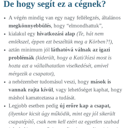
De hogy segít ez a cégnek?
A végén mindig van egy nagy fellélegzés, általános
megkönnyebbülés
, hogy “elmondhattuk”,
kialakul egy
hivatkozási alap
(Te, hát nem
emlékszel, éppen ezt beszéltük meg a Körben?!)
,
aztán minimum jól
láthatóvá válnak az igazi
problémák
(kiderült, hogy a Kati/Józsi most is
hozta azt a vállalhatatlan viselkedését, amivel
mérgezik a csapatot)
,
a nehézember tudomásul veszi, hogy
mások is
vannak rajta kívül
, vagy lehetőséget kaphat, hogy
máshol kamatoztassa a tudását.
Legjobb esetben pedig
új erőre kap a csapat,
(ilyenkor kicsit úgy működik, mint egy jól sikerült
csapatépítő, csak nem kell ezért az egyetlen szabad