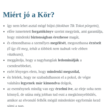
Miért jó a Kör?
így nem lehet asztal mögé bújni
(titokban Tik Tokot pörgetni),
előre ismertetett
forgatókönyv
szerint megyünk, ami garantálja,
hogy mindenki
biztonságban érezhesse
magát,
és elmondhassa a személyes
megélését
, megoszthassa
érzéseit
(ő így éli meg, tehát a többiek nem tudnak vele ebben
vitatkozni),
meggátolja, hogy a nagyhangúak
ledominálják
a
csendesebbeket,
ezért lényeges elem, hogy
mindenki megszólal,
én felelek, hogy ne szabadulhasson el a pokol, de végre
valahára
legyenek már kimondva
dolgok,
az eseménynek mindig van egy
érzelmi íve
, az eleje soha nem
könnyű, de utána még jobban tud esni a megkönnyebbülés,
amikor az elvonuló felhők mögül mindenkire egyformán kezd
sütni a nap,