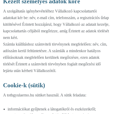
Kezelt személyes adatok köre
A szolgáltatás igénybevételéhez Vállalkozó kapcsolattartói
adatokat kér be: név, e-mail cím, telefonszám, a regisztrációs űrlap
kitöltésével Érintett hozzájárul, hogy Vállalkozó az adatait kezelje,
kapcsolattartás céljából megőrizze, amíg Érintett az adatok törlését
nem kéri.
Számla kiállításhoz számviteli törvénynek megfelelően: név, cím,
adószám kerül feltüntetésre. A számlák a mindenkor hatályos
előírásoknak megfelelően kerülnek megőrzésre, ezen adatok
törlését Érintett a számviteli törvényben foglalt megőrzési idő
lejárta után kérheti Vállalkozótól.
Cookie-k (sütik)
A tothgyulaerno.hu sütiket használ. A sütik feladata:
információkat gyűjtenek a látogatókról és eszközeikről;