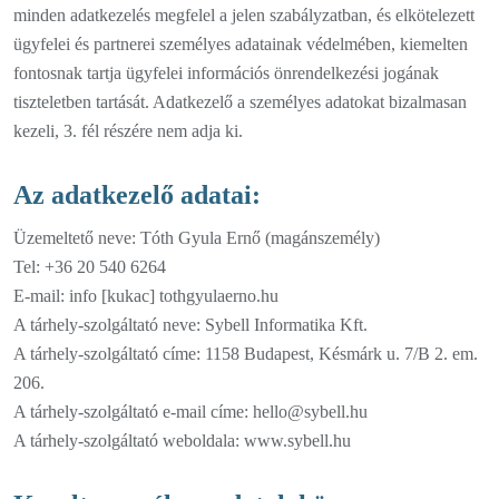
minden adatkezelés megfelel a jelen szabályzatban, és elkötelezett
ügyfelei és partnerei személyes adatainak védelmében, kiemelten
fontosnak tartja ügyfelei információs önrendelkezési jogának
tiszteletben tartását. Adatkezelő a személyes adatokat bizalmasan
kezeli, 3. fél részére nem adja ki.
Az adatkezelő adatai:
Üzemeltető neve: Tóth Gyula Ernő (magánszemély)
Tel: +36 20 540 6264
E-mail: info [kukac] tothgyulaerno.hu
A tárhely-szolgáltató neve: Sybell Informatika Kft.
A tárhely-szolgáltató címe: 1158 Budapest, Késmárk u. 7/B 2. em.
206.
A tárhely-szolgáltató e-mail címe: hello@sybell.hu
A tárhely-szolgáltató weboldala: www.sybell.hu