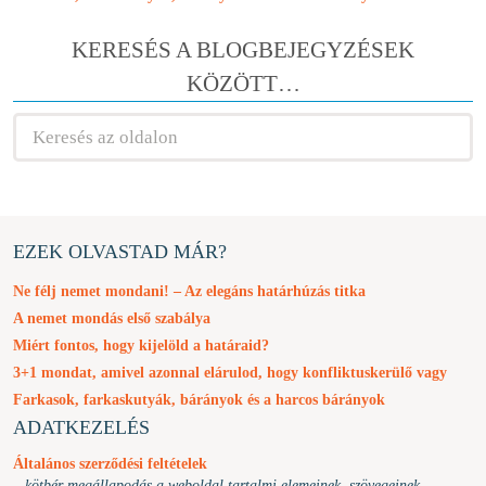
KERESÉS A BLOGBEJEGYZÉSEK
KÖZÖTT…
EZEK OLVASTAD MÁR?
Ne félj nemet mondani! – Az elegáns határhúzás titka
A nemet mondás első szabálya
Miért fontos, hogy kijelöld a határaid?
3+1 mondat, amivel azonnal elárulod, hogy konfliktuskerülő vagy
Farkasok, farkaskutyák, bárányok és a harcos bárányok
ADATKEZELÉS
Általános szerződési feltételek
– kötbér megállapodás a weboldal tartalmi elemeinek, szövegeinek