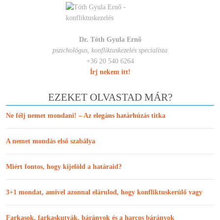
Dr. Tóth Gyula Ernő
pszichológus, konfliktuskezelés specialista
+36 20 540 6264
Írj nekem itt!
EZEKET OLVASTAD MÁR?
Ne félj nemet mondani! – Az elegáns határhúzás titka
A nemet mondás első szabálya
Miért fontos, hogy kijelöld a határaid?
3+1 mondat, amivel azonnal elárulod, hogy konfliktuskerülő vagy
Farkasok, farkaskutyák, bárányok és a harcos bárányok