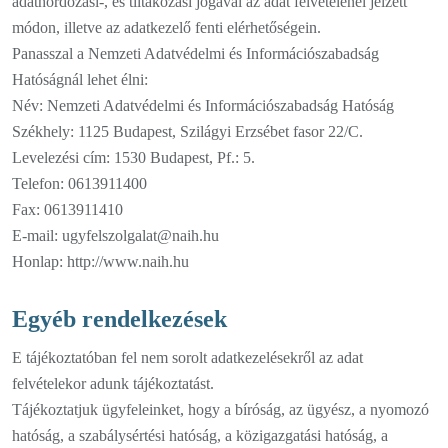
adathordozási-, és tiltakozási jogával az adat felvételénél jelzett
módon, illetve az adatkezelő fenti elérhetőségein.
Panasszal a Nemzeti Adatvédelmi és Információszabadság
Hatóságnál lehet élni:
Név: Nemzeti Adatvédelmi és Információszabadság Hatóság
Székhely: 1125 Budapest, Szilágyi Erzsébet fasor 22/C.
Levelezési cím: 1530 Budapest, Pf.: 5.
Telefon: 0613911400
Fax: 0613911410
E-mail: ugyfelszolgalat@naih.hu
Honlap: http://www.naih.hu
Egyéb rendelkezések
E tájékoztatóban fel nem sorolt adatkezelésekről az adat
felvételekor adunk tájékoztatást.
Tájékoztatjuk ügyfeleinket, hogy a bíróság, az ügyész, a nyomozó
hatóság, a szabálysértési hatóság, a közigazgatási hatóság, a