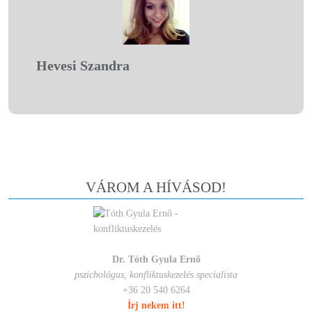
Hevesi Szandra
VÁROM A HÍVÁSOD!
Dr. Tóth Gyula Ernő
pszichológus, konfliktuskezelés specialista
+36 20 540 6264
Írj nekem itt!