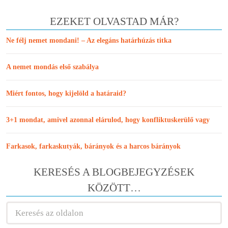
EZEKET OLVASTAD MÁR?
Ne félj nemet mondani! – Az elegáns határhúzás titka
A nemet mondás első szabálya
Miért fontos, hogy kijelöld a határaid?
3+1 mondat, amivel azonnal elárulod, hogy konfliktuskerülő vagy
Farkasok, farkaskutyák, bárányok és a harcos bárányok
KERESÉS A BLOGBEJEGYZÉSEK
KÖZÖTT…