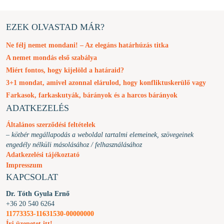
EZEK OLVASTAD MÁR?
Ne félj nemet mondani! – Az elegáns határhúzás titka
A nemet mondás első szabálya
Miért fontos, hogy kijelöld a határaid?
3+1 mondat, amivel azonnal elárulod, hogy konfliktuskerülő vagy
Farkasok, farkaskutyák, bárányok és a harcos bárányok
ADATKEZELÉS
Általános szerződési feltételek
– kötbér megállapodás a weboldal tartalmi elemeinek, szövegeinek
engedély nélküli másolásához / felhasználásához
Adatkezelési tájékoztató
Impresszum
KAPCSOLAT
Dr. Tóth Gyula Ernő
+36 20 540 6264
11773353-11631530-00000000
Írj üzenetet itt!