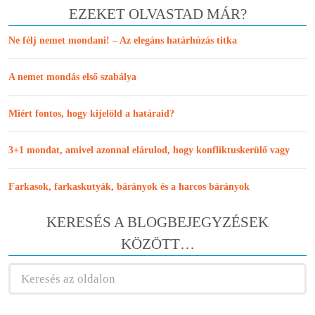
EZEKET OLVASTAD MÁR?
Ne félj nemet mondani! – Az elegáns határhúzás titka
A nemet mondás első szabálya
Miért fontos, hogy kijelöld a határaid?
3+1 mondat, amivel azonnal elárulod, hogy konfliktuskerülő vagy
Farkasok, farkaskutyák, bárányok és a harcos bárányok
KERESÉS A BLOGBEJEGYZÉSEK
KÖZÖTT…