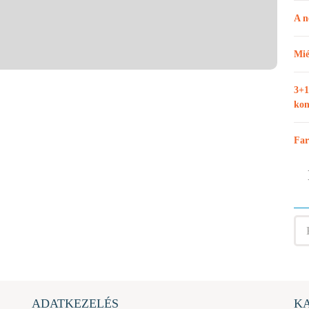
A n
Mié
3+1
kon
Far
ADATKEZELÉS
K