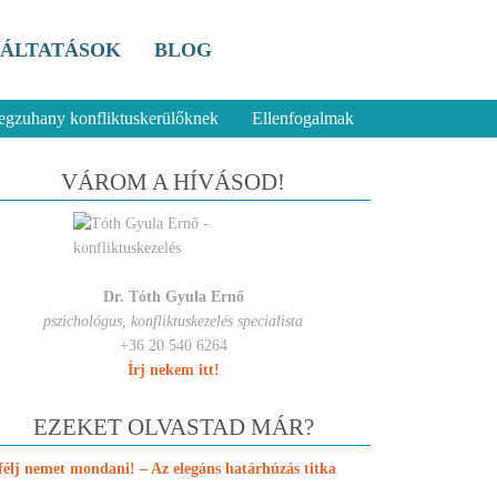
ÁLTATÁSOK
BLOG
uhany konfliktuskerülőknek
Ellenfogalmak
VÁROM A HÍVÁSOD!
Dr. Tóth Gyula Ernő
pszichológus, konfliktuskezelés specialista
+36 20 540 6264
Írj nekem itt!
EZEKET OLVASTAD MÁR?
félj nemet mondani! – Az elegáns határhúzás titka