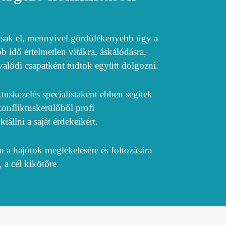
 csak el, mennyivel gördülékenyebb úgy a
idő értelmetlen vitákra, áskálódásra,
lódi csapatként tudtok együtt dolgozni.
tuskezelés specialistaként ebben segítek
onfliktuskerülőből profi
iállni a saját érdekeikért.
 a hajótok meglékelésére és foltozására
 a cél kikötőre.