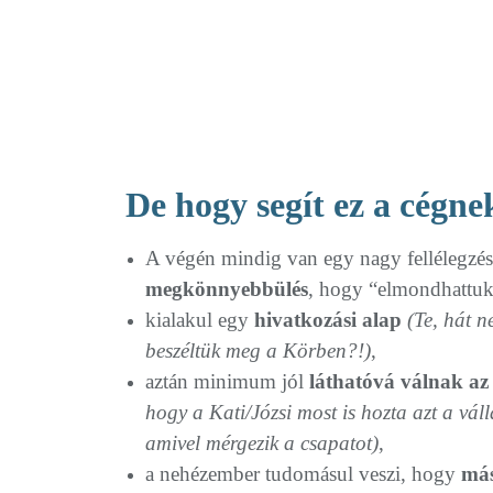
De hogy segít ez a cégne
A végén mindig van egy nagy fellélegzés,
megkönnyebbülés
, hogy “elmondhattuk
kialakul egy
hivatkozási alap
(Te, hát n
beszéltük meg a Körben?!)
,
aztán minimum jól
láthatóvá válnak az
hogy a Kati/Józsi most is hozta azt a váll
amivel mérgezik a csapatot)
,
a nehézember tudomásul veszi, hogy
más