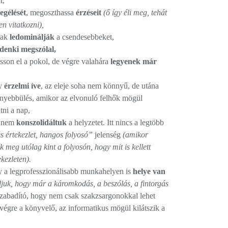
t,
egélését
, megoszthassa
érzéseit
(ő így éli meg, tehát
n vitatkozni),
úak
ledominálják
a csendesebbeket,
denki megszólal,
sson el a pokol, de végre valahára
legyenek már
gy
érzelmi íve
, az eleje soha nem könnyű, de utána
nyebbülés, amikor az elvonuló felhők mögül
ni a nap,
g nem
konszolidáltuk
a helyzetet. Itt nincs a legtöbb
s értekezlet, hangos folyosó”
jelenség
(amikor
 meg utólag kint a folyosón, hogy mit is kellett
kezleten).
y a legprofesszionálisabb munkahelyen is
helye van
djuk, hogy már a káromkodás, a beszólás, a fintorgás
lszabadító, hogy nem csak szakzsargonokkal lehet
végre a könyvelő, az informatikus mögül kilátszik a