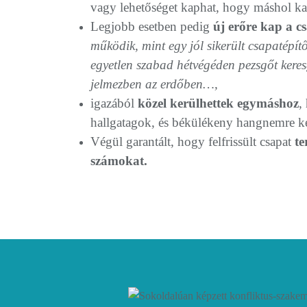
vagy lehetőséget kaphat, hogy máshol ka
Legjobb esetben pedig
új erőre kap a c
működik, mint egy jól sikerült csapatépítő
egyetlen szabad hétvégéden pezsgőt kere
jelmezben az erdőben…,
igazából
közel kerülhettek egymáshoz
,
hallgatagok, és békülékeny hangnemre ké
Végül garantált, hogy felfrissült csapat
te
számokat.