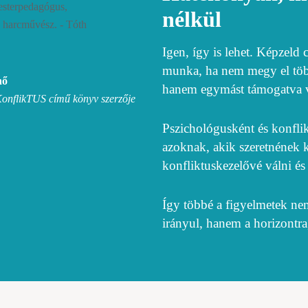
nélkül
Igen, így is lehet. Képzeld
munka, ha nem megy el több 
nő
hanem egymást támogatva va
 KonflikTUS című könyv szerzője
Pszichológusként és konflik
azoknak, akik szeretnének k
konfliktuskezelővé válni és k
Így többé a figyelmetek nem
irányul, hanem a horizontra,