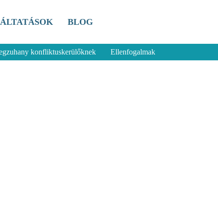
ÁLTATÁSOK
BLOG
uhany konfliktuskerülőknek
Ellenfogalmak
ek