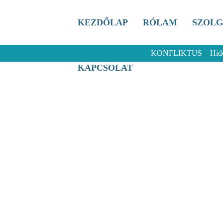
KEZDŐLAP
RÓLAM
SZOLG
KONFLIKTUS – Hidegz
KAPCSOLAT
A KÖR
nstant csapatépítő, azonnali eredmény