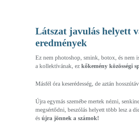
Látszat javulás helyett v
eredmények
Ez nem photoshop, smink, botox, és nem is 
a kollektívának, ez
kőkemény közösségi sp
Másfél óra keserédesség, de aztán hosszútá
Újra egymás szemébe mertek nézni, senkin
megsértődni, beszólás helyett több lesz a di
és
újra jönnek a számok!