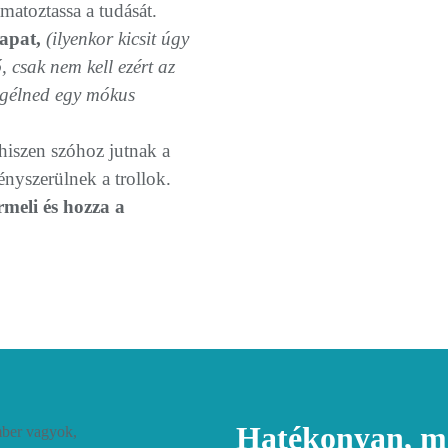
matoztassa a tudását.
sapat,
(ilyenkor kicsit úgy
, csak nem kell ezért az
sgélned egy mókus
 hiszen szóhoz jutnak a
nyszerülnek a trollok.
rmeli és hozza a
Hatékonyan, mé