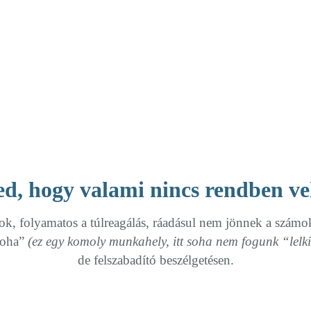
ed, hogy valami nincs rendben ve
ok, folyamatos a túlreagálás, ráadásul nem jönnek a számo
 soha”
(ez egy komoly munkahely, itt soha nem fogunk “lelki
de felszabadító beszélgetésen.