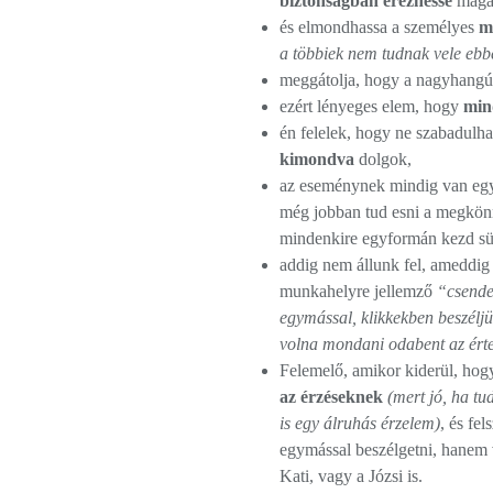
biztonságban érezhesse
magá
és elmondhassa a személyes
m
a többiek nem tudnak vele ebbe
meggátolja, hogy a nagyhang
ezért lényeges elem, hogy
min
én felelek, hogy ne szabadulha
kimondva
dolgok,
az eseménynek mindig van e
még jobban tud esni a megkön
mindenkire egyformán kezd süt
addig nem állunk fel, ameddi
munkahelyre jellemző
“csende
egymással, klikkekben beszéljük
volna mondani odabent az érte
Felemelő, amikor kiderül, hog
az érzéseknek
(mert jó, ha tu
is egy álruhás érzelem)
, és fe
egymással beszélgetni, hanem 
Kati, vagy a Józsi is.