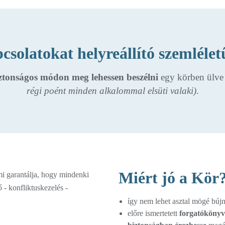
csolatokat helyreállító szemlélet
iztonságos módon meg lehessen beszélni
egy körben ülv
régi poént minden alkalommal elsüti valaki)
.
Miért jó a Kör
így nem lehet asztal mögé búj
előre ismertetett
forgatókönyv