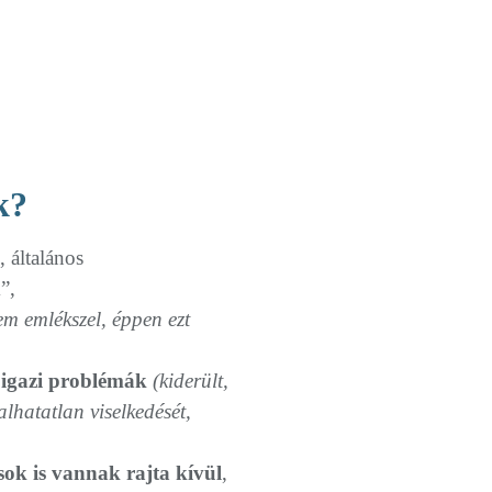
k?
 általános
”,
em emlékszel, éppen ezt
 igazi problémák
(kiderült,
alhatatlan viselkedését,
ok is vannak rajta kívül
,