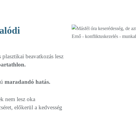
alódi
plasztikai beavatkozás lesz
artathlon.
vú
maradandó hatás.
ek nem lesz oka
cséret, előkerül a kedvesség