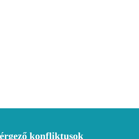
rgező konfliktusok