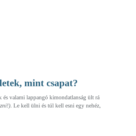
letek, mint csapat?
k és valami lappangó kimondatlanság ült rá
zni!)
. Le kell ülni és túl kell esni egy nehéz,