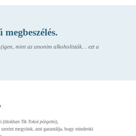
ű megbeszélés.
e
(igen, mint az anonim alkoholisták… ezt a
?
ni
(titokban Tik Tokot pörgetni),
szerint megyünk, ami garantálja, hogy mindenki